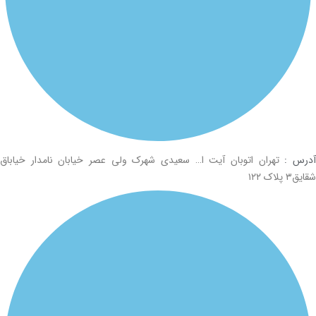
درس :
تهران اتوبان آیت ا… سعیدی شهرک ولی عصر خیابان نامدار خیاباق
شقایق۳ پلاک ۱۲۲