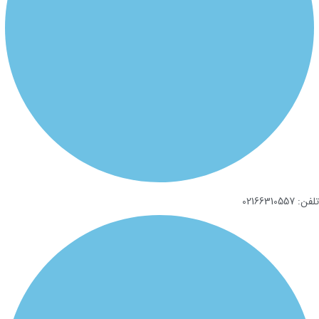
تلفن: 02166310557