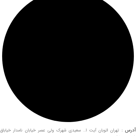
درس :
تهران اتوبان آیت ا… سعیدی شهرک ولی عصر خیابان نامدار خیاباق