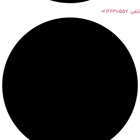
تلفن: 02166310557