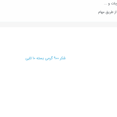
ات و ...
ز طریق مهام
شکر 900 گرمی بسته 10 تایی