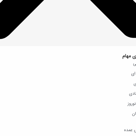
ی مهام
ی
ای
ی
ادی
وروز
ان
ی عمده