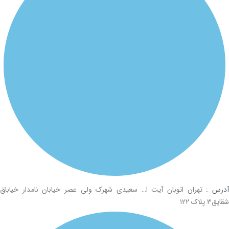
درس :
تهران اتوبان آیت ا… سعیدی شهرک ولی عصر خیابان نامدار خیاباق
شقایق۳ پلاک ۱۲۲