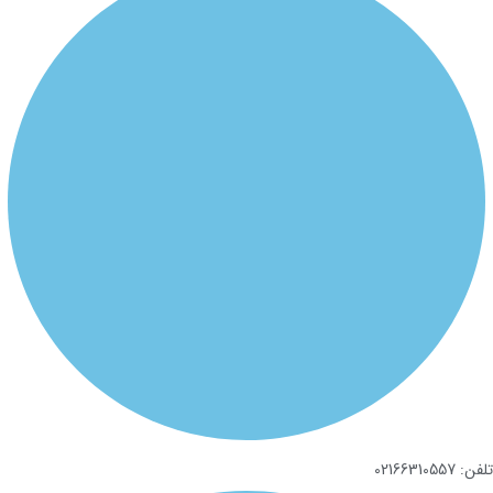
تلفن: 02166310557