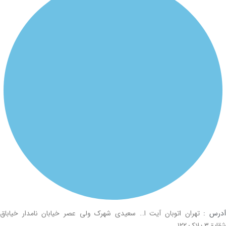
درس :
تهران اتوبان آیت ا… سعیدی شهرک ولی عصر خیابان نامدار خیاباق
شقایق۳ پلاک ۱۲۲