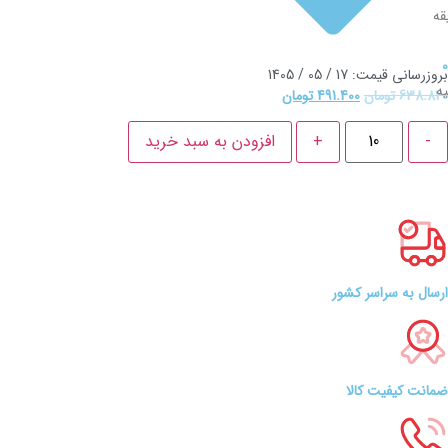
قه
0
بروزرسانی قیمت: 17 / 05 / 1405
یه
638.820
تومان
491.400
تومان
-
+
افزودن به سبد خرید
ارسال به سراسر کشور
ضمانت کیفیت کالا