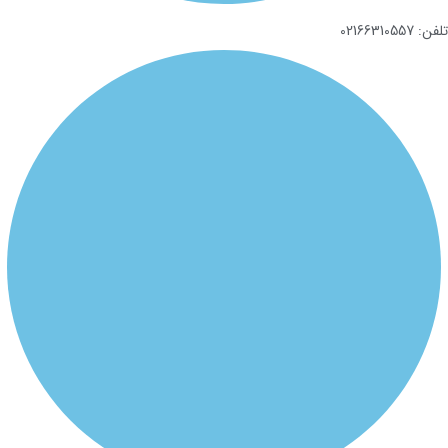
تلفن: 02166310557