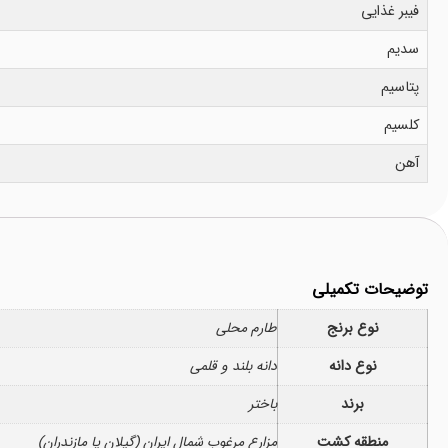
فیبر غذایی
سدیم
پتاسیم
کلسیم
آهن
توضیحات تکمیلی
نوع برنج
طارم محلی
نوع دانه
دانه بلند و قلمی
برند
باختر
منطقه کشت
مزارع مرغوب شمال ایران (گیلان یا مازندران)