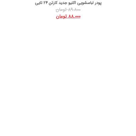
پودر لباسشویی اکتیو جدید کارتن 24 تایی
89.800
تومان
88.000
تومان