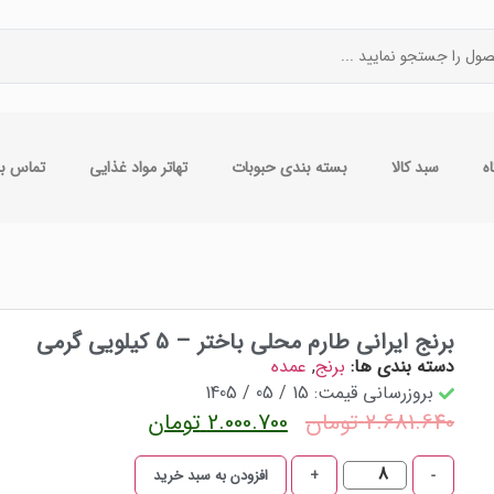
ه
سبد کالا
بسته بندی حبوبات
تهاتر مواد غذایی
تماس با 
برنج ایرانی طارم محلی باختر – 5 کیلویی گرمی
دسته بندی ها:
برنج
,
عمده
بروزرسانی قیمت: 15 / 05 / 1405
2.681.640
تومان
2.000.700
تومان
-
+
افزودن به سبد خرید